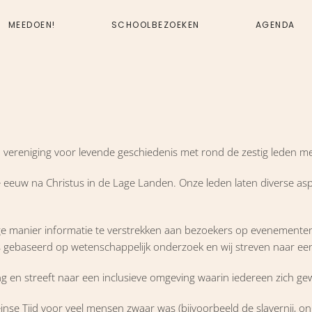
MEEDOEN!
SCHOOLBEZOEKEN
AGENDA
vereniging voor levende geschiedenis met rond de zestig leden met 
eeuw na Christus in de Lage Landen. Onze leden laten diverse aspect
ge manier informatie te verstrekken aan bezoekers op evenementen 
s gebaseerd op wetenschappelijk onderzoek en wij streven naar een 
rijking en streeft naar een inclusieve omgeving waarin iedereen zich
meinse Tijd voor veel mensen zwaar was (bijvoorbeeld de slavernij, 